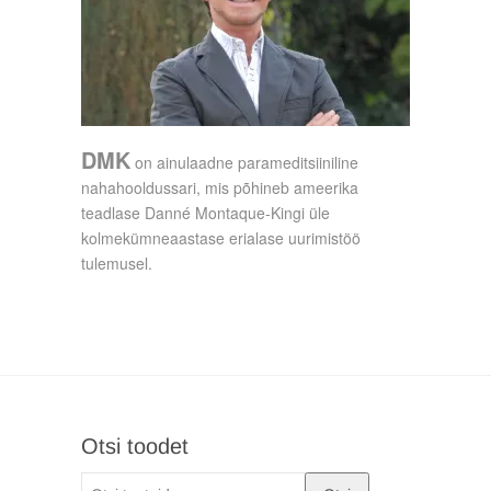
DMK
on ainulaadne parameditsiiniline
nahahooldussari, mis põhineb ameerika
teadlase Danné Montaque-Kingi üle
kolmekümneaastase erialase uurimistöö
tulemusel.
Otsi toodet
Otsi: