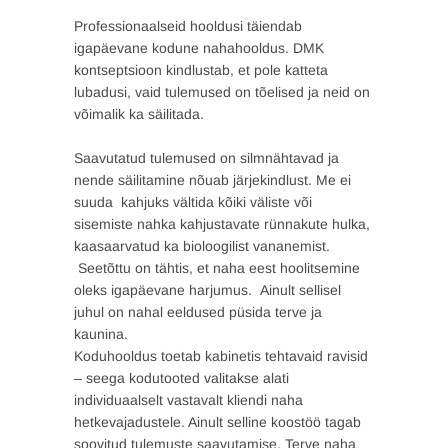
Professionaalseid hooldusi täiendab
igapäevane kodune nahahooldus. DMK
kontseptsioon kindlustab, et pole katteta
lubadusi, vaid tulemused on tõelised ja neid on
võimalik ka säilitada.
Saavutatud tulemused on silmnähtavad ja
nende säilitamine nõuab järjekindlust. Me ei
suuda kahjuks vältida kõiki väliste või
sisemiste nahka kahjustavate rünnakute hulka,
kaasaarvatud ka bioloogilist vananemist.
Seetõttu on tähtis, et naha eest hoolitsemine
oleks igapäevane harjumus. Ainult sellisel
juhul on nahal eeldused püsida terve ja
kaunina.
Koduhooldus toetab kabinetis tehtavaid ravisid
– seega kodutooted valitakse alati
individuaalselt vastavalt kliendi naha
hetkevajadustele. Ainult selline koostöö tagab
soovitud tulemuste saavutamise. Terve naha