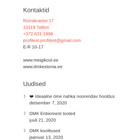
Kontaktid
Roosikrantsi 17
10119 Tallinn
+372 631 1996
profitest.profitest@gmail.com
E-R 10-17
www.meigikool.ee
www.dmkestonia.ee
Uudised
❤️ Ideaalne öine nahka noorendav hooldus
detsember 7, 2020
DMK Enbioment tooted
juuli 21, 2020
DMK koolitused
jaanuar 13, 2020